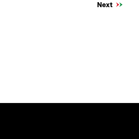
Next
to
Link