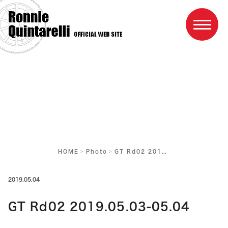
Home
Profile
Result
HOME
Photo
GT Rd02 2019.05.03-05.04
Race schedule
Photo
2019.05.04
Link
GT Rd02 2019.05.03-05.04