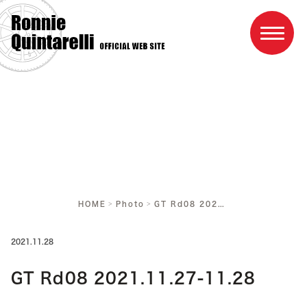
Home
Profile
Result
HOME
Photo
GT Rd08 2021.11.27-11.28
Race schedule
Photo
2021.11.28
Link
GT Rd08 2021.11.27-11.28