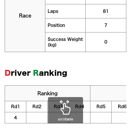
Laps
81
Race
Position
7
Success Weight
0
(kg)
D
river
R
anking
Ranking
Rd1
Rd2
Rd3
Rd4
Rd5
Rd6
4
scrollable