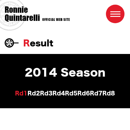
Result
Home
Profile
2014 Season
Result
Race schedule
Rd1
Rd2
Rd3
Rd4
Rd5
Rd6
Rd7
Rd8
Photo
Link