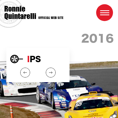
2016
Home
IPS
Profile
Result
Race schedule
Photo
Link