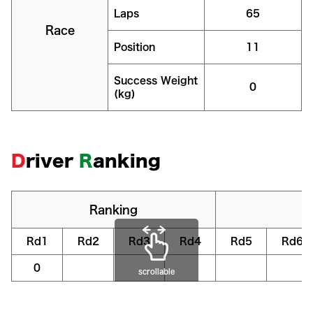
Laps
65
Race
Position
11
Success Weight
0
(kg)
D
river
R
anking
Ranking
Rd1
Rd2
Rd3
Rd4
Rd5
Rd6
0
scrollable