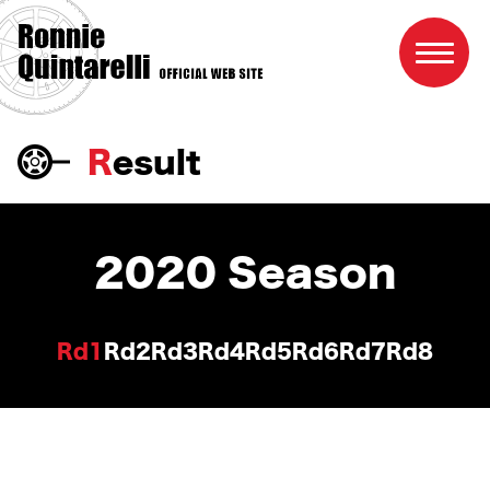
Result
Home
Profile
2020
Season
Result
Race schedule
Rd1
Rd2
Rd3
Rd4
Rd5
Rd6
Rd7
Rd8
Photo
Link